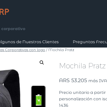
 corporativo
lgunos de Nuestros Clientes
Preguntas Frec
as Corporativas con logo
/
Mochila Pratz
Mochila Pratz
ARS
53.205
más IV
Precio unitario a parti
personalización con iso
1436