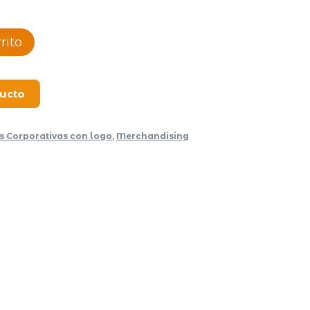
rito
ducto
s Corporativas con logo
,
Merchandising