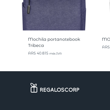
Mochila portanotebook
MO
Tribeca
ARS
ARS
40.815
más IVA