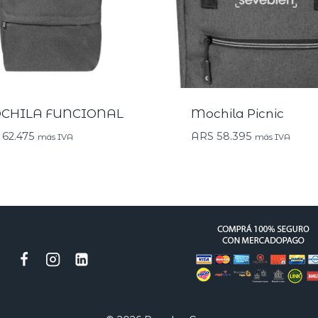
CHILA FUNCIONAL
Mochila Picnic
62.475
ARS
58.395
más IVA
más IVA