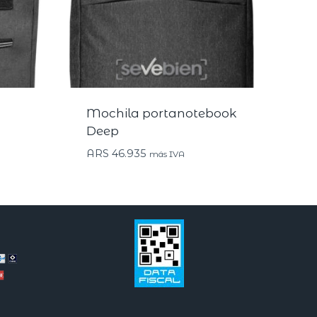
Mochila portanotebook
Deep
ARS
46.935
más IVA