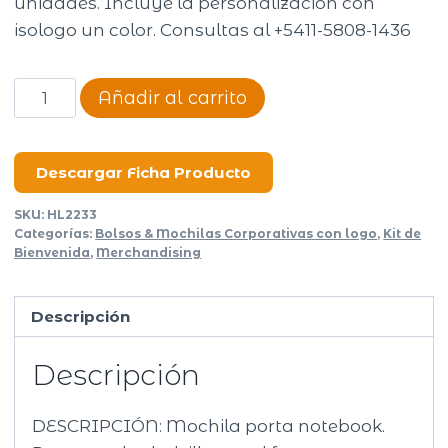
unidades. Incluye la personalización con
isologo un color. Consultas al +5411-5808-1436
Mochila
Añadir al carrito
portanotebook
Red
Velvet
Descargar Ficha Producto
cantidad
SKU:
HL2233
Categorías:
Bolsos & Mochilas Corporativas con logo
,
Kit de
Bienvenida
,
Merchandising
Descripción
Descripción
DESCRIPCIÓN: Mochila porta notebook.