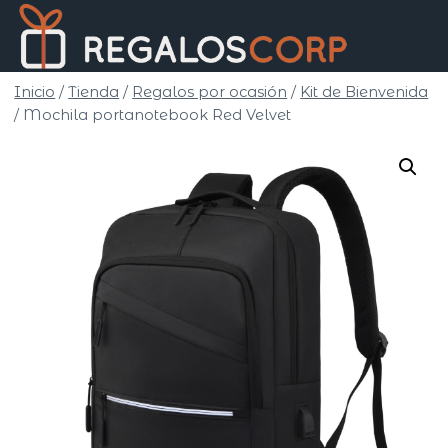
Saltar
Regalo
al
Corp
contenido
Inicio
/
Tienda
/
Regalos por ocasión
/
Kit de Bienvenida
/
Mochila portanotebook Red Velvet