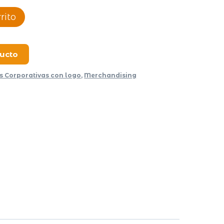
rito
ducto
s Corporativas con logo
,
Merchandising