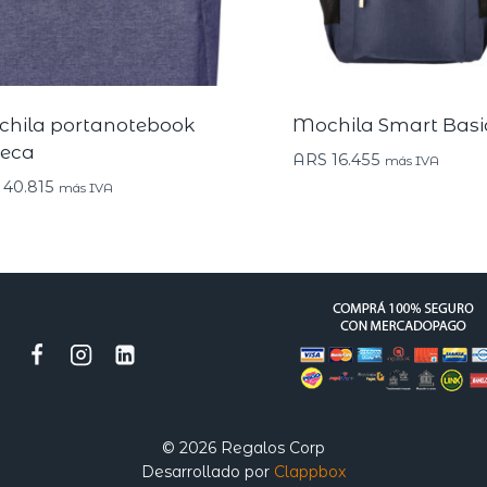
hila portanotebook
Mochila Smart Basi
beca
ARS
16.455
más IVA
40.815
más IVA
© 2026 Regalos Corp
Desarrollado por
Clappbox