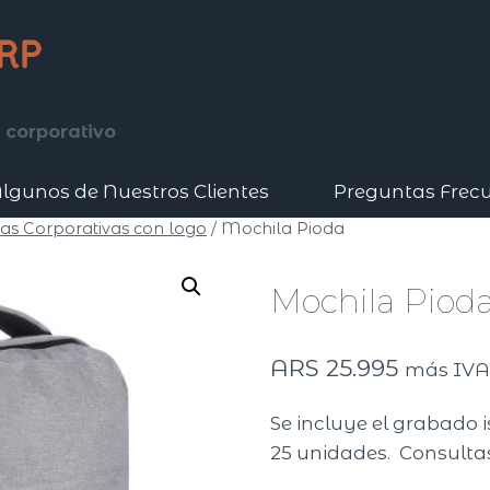
 corporativo
lgunos de Nuestros Clientes
Preguntas Frec
as Corporativas con logo
/
Mochila Pioda
Mochila Piod
ARS
25.995
más IV
Se incluye el grabado i
25 unidades. Consultas