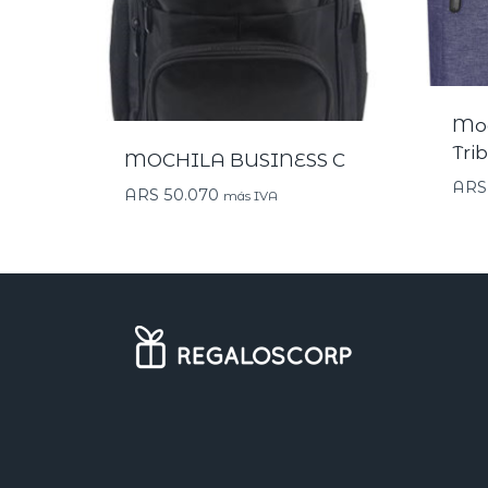
Moc
Tri
MOCHILA BUSINESS C
ARS
ARS
50.070
más IVA