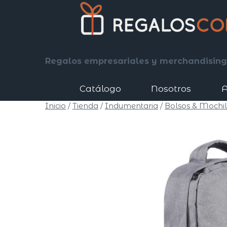
Saltar
al
contenido
Regalos Corp
Regalos empresariales y merchandising
Catálogo
Nosotros
A
Inicio
/
Tienda
/
Indumentaria
/
Bolsos & Mochil