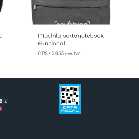
c
Mochila portanotebook
Funcional
ARS
42.855
más IVA