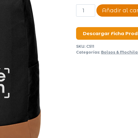
Mochila
Añadir al car
New
Sport
cantidad
Descargar Ficha Pro
SKU:
C511
Categorías:
Bolsos & Mochila