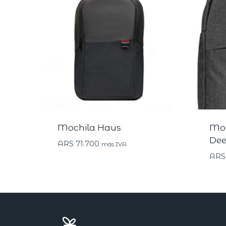
Mochila Haus
Moc
De
ARS
71.700
más IVA
ARS