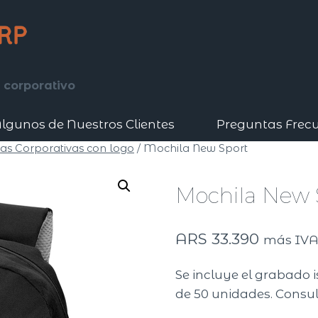
 corporativo
lgunos de Nuestros Clientes
Preguntas Frec
as Corporativas con logo
/
Mochila New Sport
Mochila New 
ARS
33.390
más IV
Se incluye el grabado 
de 50 unidades. Consul