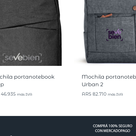
hila portanotebook
Mochila portanote
ep
Urban 2
46.935
ARS
82.710
más IVA
más IVA