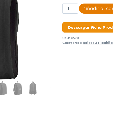
Mochila
Añadir al car
Iris
cantidad
Descargar Ficha Pro
SKU:
C570
Categorías:
Bolsos & Mochila