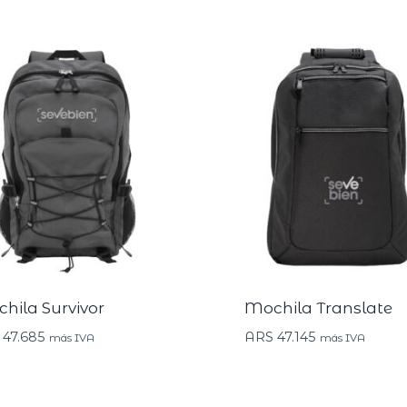
hila Survivor
Mochila Translate
47.685
ARS
47.145
más IVA
más IVA