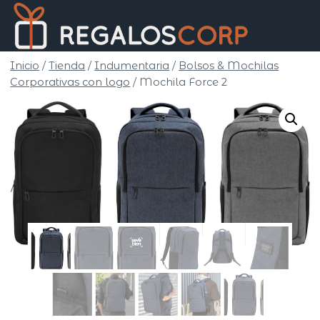
Saltar
Regalo
al
Corp
contenido
Inicio
/
Tienda
/
Indumentaria
/
Bolsos & Mochilas
Corporativas con logo
/
Mochila Force 2