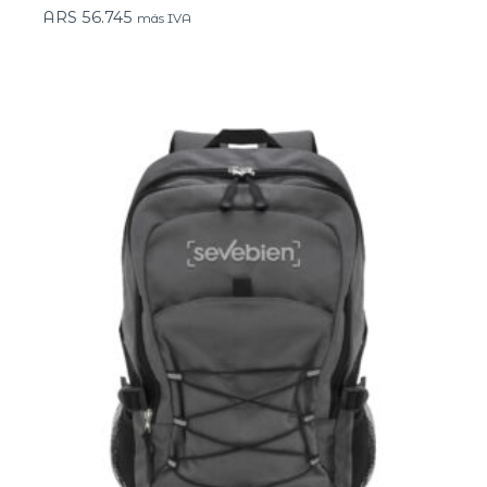
ARS
56.745
más IVA