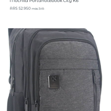
Mochila Portanotebook City K6
ARS
52.950
más IVA