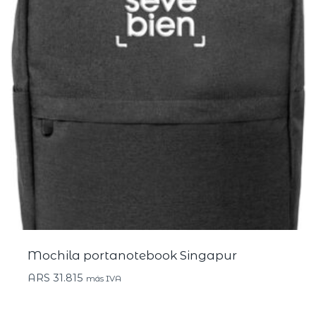
Mochila portanotebook Singapur
ARS
31.815
más IVA