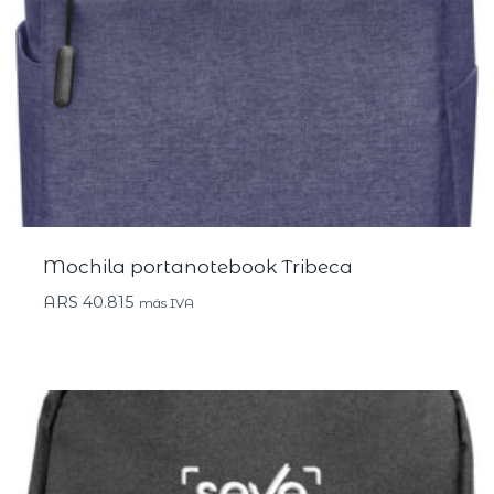
Mochila portanotebook Tribeca
ARS
40.815
más IVA