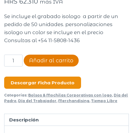
ARS
62.310
más IVA
Se incluye el grabado isologo a partir de un
pedido de 50 unidades. personalizaciones
isologo un color se incluye en el precio
Consultas al +54 11-5808-1436
MOCHILA
Añadir al carrito
BUSINESS
GOLD
3811
Descargar Ficha Producto
cantidad
Categorías:
Bolsos & Mochilas Corporativas con logo
,
Día del
Padre
,
Día del Trabajador
,
Merchandising
,
Tiempo Libre
Descripción