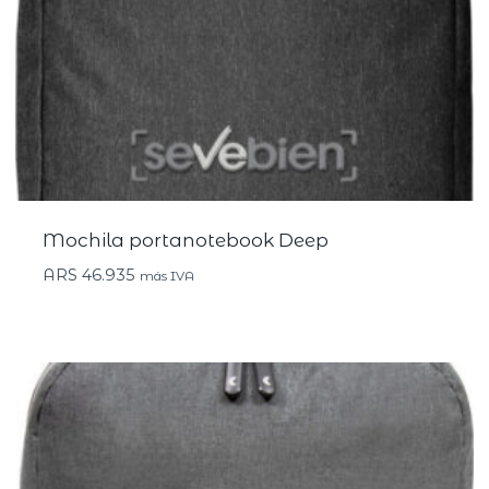
Mochila portanotebook Deep
ARS
46.935
más IVA