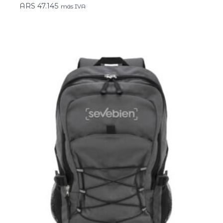
ARS
47.145
más IVA