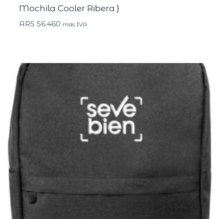
Mochila Cooler Ribera }
ARS
56.460
más IVA