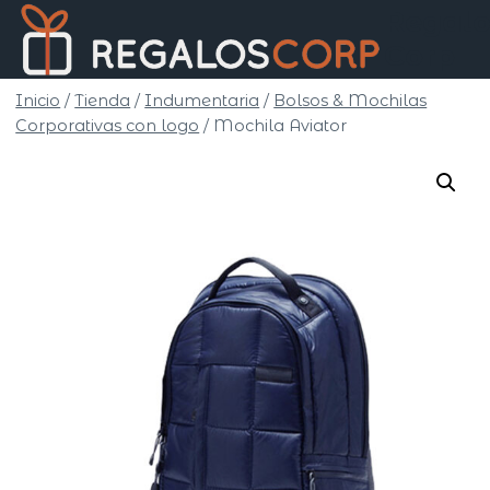
Saltar
Regalo
al
Corp
contenido
Inicio
/
Tienda
/
Indumentaria
/
Bolsos & Mochilas
Corporativas con logo
/
Mochila Aviator