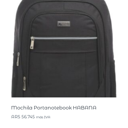
Mochila Portanotebook HABANA
ARS
56.745
más IVA