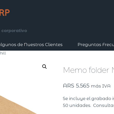
 corporativo
lgunos de Nuestros Clientes
Preguntas Frec
ill
Memo folder N
ARS
5.565
más IVA
Se incluye el grabado i
50 unidades. Consultas