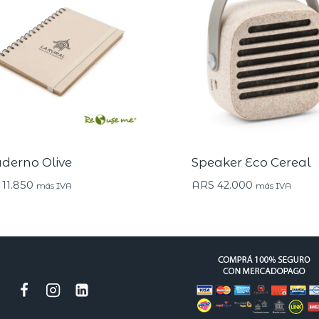
derno Olive
Speaker Eco Cereal
11.850
ARS
42.000
más IVA
más IVA