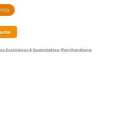
rito
ducto
los Ecológicos & Sustentables
,
Merchandising