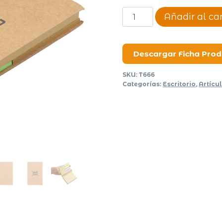
Memo
Añadir al car
folder
Nottinghill
cantidad
Descargar Ficha Pro
SKU:
T666
Categorías:
Escritorio
,
Artícu