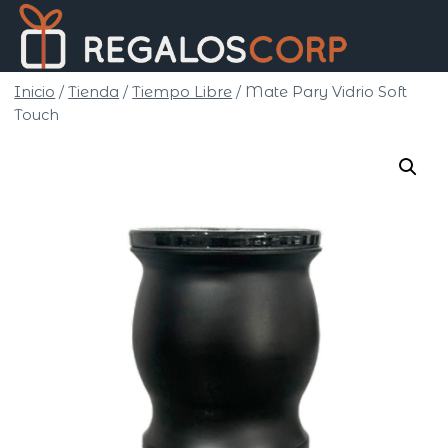
Saltar
Regalo
al
Corp
contenido
Inicio
/
Tienda
/
Tiempo Libre
/
Mate Pary Vidrio Soft
Touch