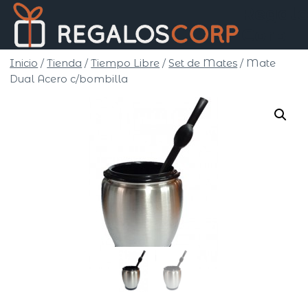
Saltar
Regalo
al
Corp
contenido
Inicio
/
Tienda
/
Tiempo Libre
/
Set de Mates
/
Mate
Dual Acero c/bombilla