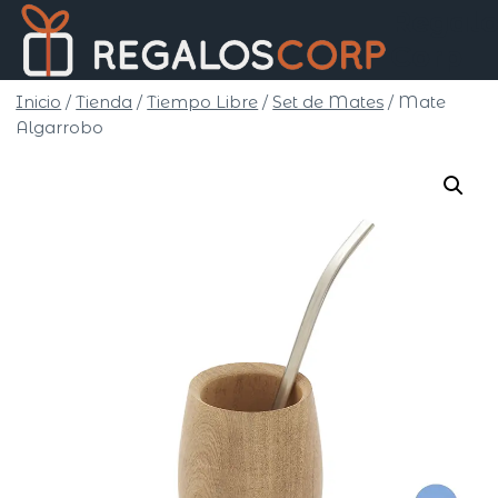
Saltar
Regalo
al
Corp
contenido
Inicio
/
Tienda
/
Tiempo Libre
/
Set de Mates
/
Mate
Algarrobo