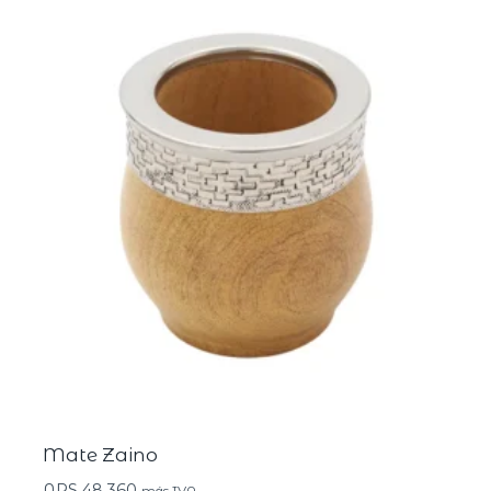
Mate Zaino
ARS
48.360
más IVA