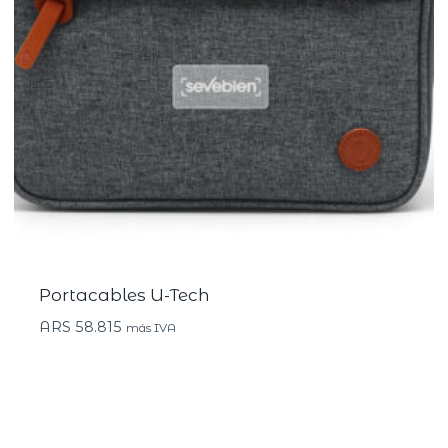
Portacables U-Tech
ARS
58.815
más IVA