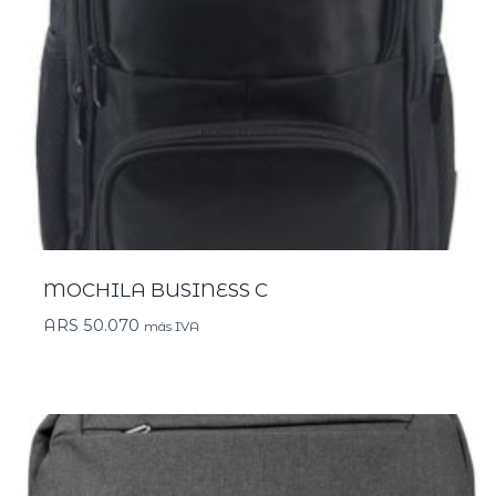
MOCHILA BUSINESS C
ARS
50.070
más IVA