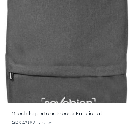
Mochila portanotebook Funcional
ARS
42.855
más IVA