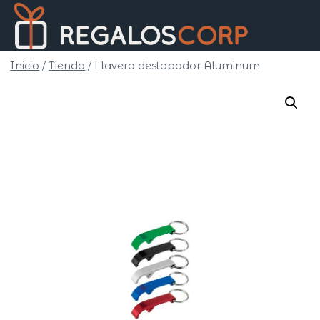
Saltar
Regalo
al
Corp
contenido
Inicio
/
Tienda
/
Llavero destapador Aluminum