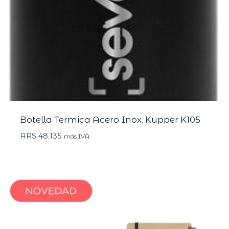
Botella Termica Acero Inox. Kupper K105
ARS
48.135
más IVA