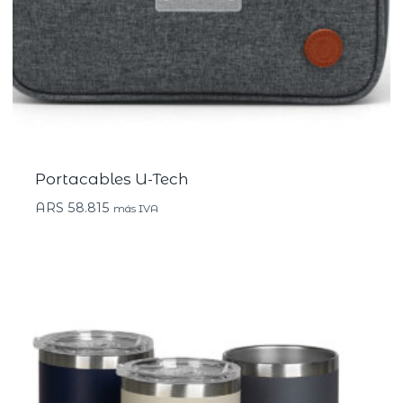
Portacables U-Tech
ARS
58.815
más IVA