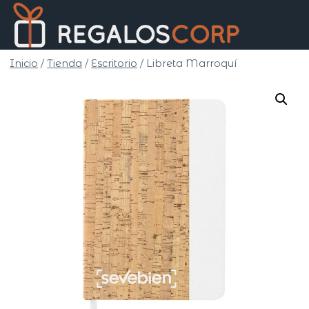
Saltar
Regalo
al
Corp
contenido
Inicio
/
Tienda
/
Escritorio
/
Libreta Marroquí