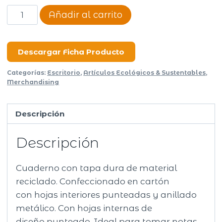
Cuaderno
Añadir al carrito
Olive
cantidad
Descargar Ficha Producto
Categorías:
Escritorio
,
Artículos Ecológicos & Sustentables
,
Merchandising
Descripción
Descripción
Cuaderno con tapa dura de material
reciclado. Confeccionado en cartón
con hojas interiores punteadas y anillado
metálico. Con hojas internas de
diseño punteado. Ideal para tomar notas,