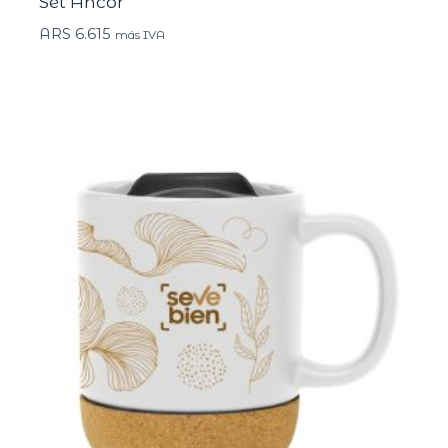
Set Ancor
ARS
6.615
más IVA