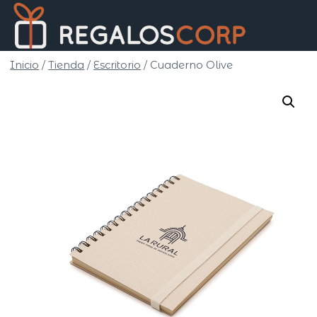
Saltar
Regalo
al
Corp
contenido
Inicio
/
Tienda
/
Escritorio
/
Cuaderno Olive