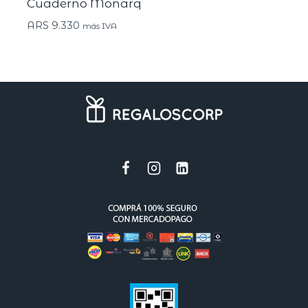
Cuaderno Monarq
ARS
9.330
más IVA