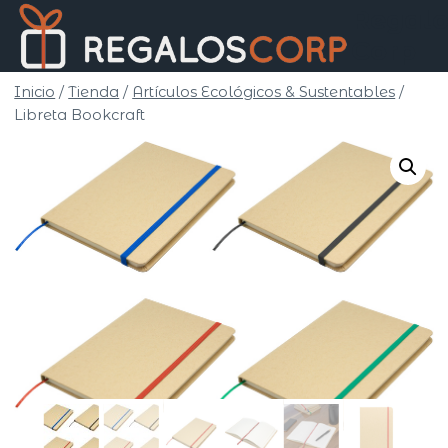
Saltar
Regalo
al
Corp
contenido
Inicio
/
Tienda
/
Artículos Ecológicos & Sustentables
/
Libreta Bookcraft