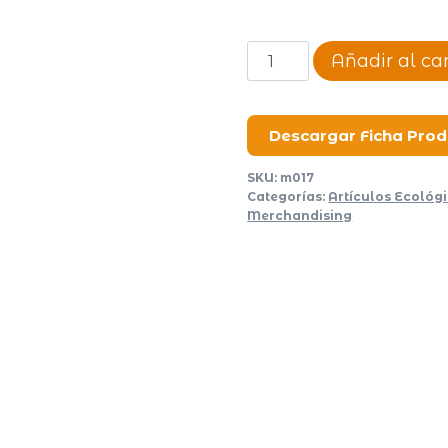
Boligrafo
Añadir al car
Eco
Triggo
cantidad
Descargar Ficha Pro
SKU:
m017
Categorías:
Artículos Ecológ
Merchandising