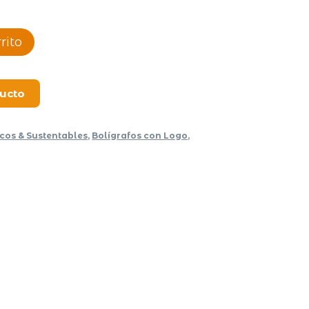
rito
ducto
icos & Sustentables
,
Bolígrafos con Logo
,