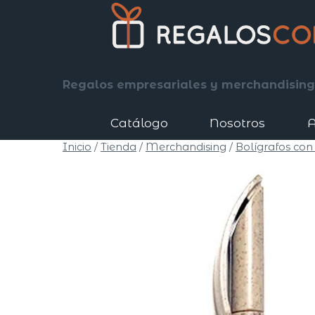
Saltar
al
contenido
Regalos Corp
Regalos empresariales y merchandising
Catálogo
Nosotros
A
Inicio
/
Tienda
/
Merchandising
/
Bolígrafos con