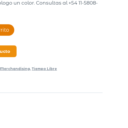
logo un color. Consultas al +54 11-5808-
rito
ducto
,
Merchandising
,
Tiempo Libre