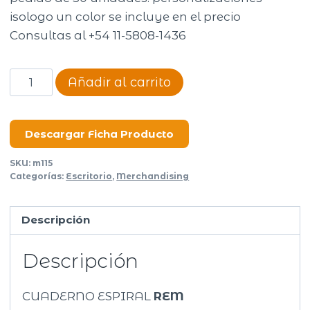
isologo un color se incluye en el precio
Consultas al +54 11-5808-1436
Cuaderno
Añadir al carrito
espiral
A5
Rem
Descargar Ficha Producto
cantidad
SKU:
m115
Categorías:
Escritorio
,
Merchandising
Descripción
Descripción
CUADERNO ESPIRAL
REM