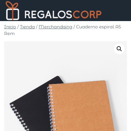
Saltar
Regalo
al
Corp
contenido
Inicio
/
Tienda
/
Merchandising
/
Cuaderno espiral A5
Rem