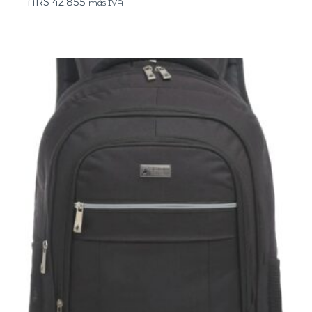
ARS
42.855
más IVA