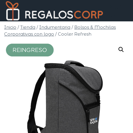
Saltar
Regalo
al
Corp
contenido
Inicio
/
Tienda
/
Indumentaria
/
Bolsos & Mochilas
Corporativas con logo
/
Cooler Refresh