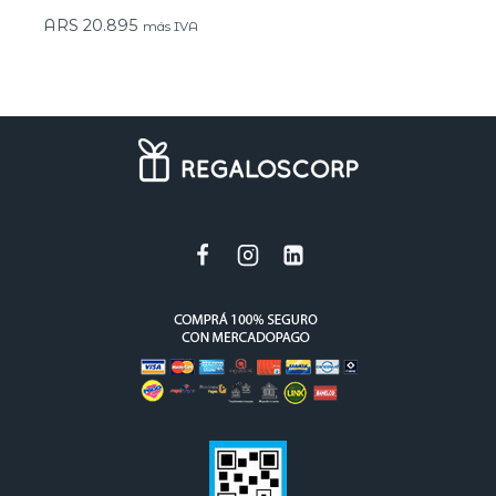
ARS
20.895
más IVA