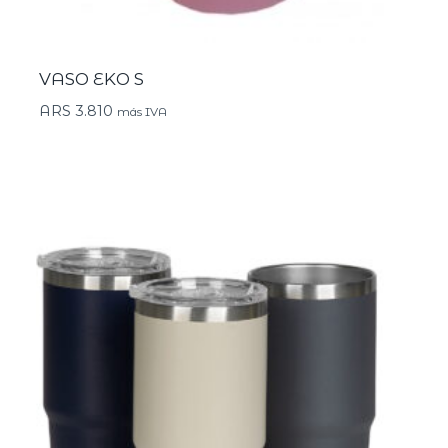
VASO EKO S
ARS
3.810
más IVA