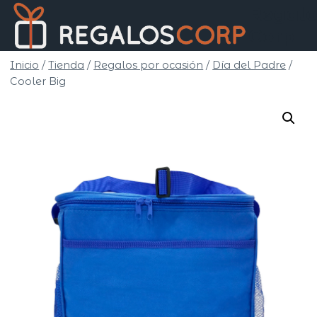
Saltar
Regalo
al
Corp
contenido
Inicio
/
Tienda
/
Regalos por ocasión
/
Día del Padre
/
Cooler Big