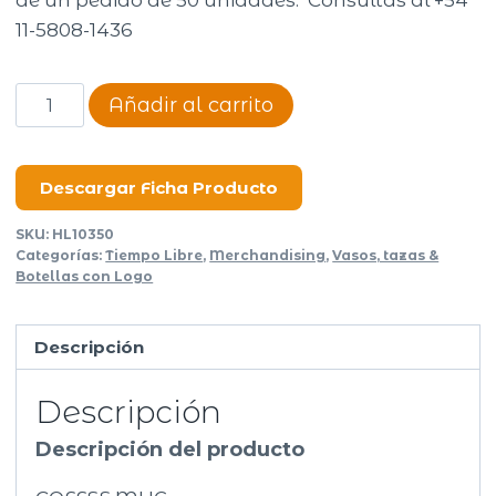
de un pedido de 50 unidades. Consultas al +54
11-5808-1436
Coffee
Añadir al carrito
mug
Teresa
cantidad
Descargar Ficha Producto
SKU:
HL10350
Categorías:
Tiempo Libre
,
Merchandising
,
Vasos, tazas &
Botellas con Logo
Descripción
Descripción
Descripción del producto