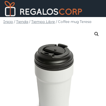
Saltar
Regalo
al
Corp
contenido
Inicio
/
Tienda
/
Tiempo Libre
/
Coffee mug Teresa