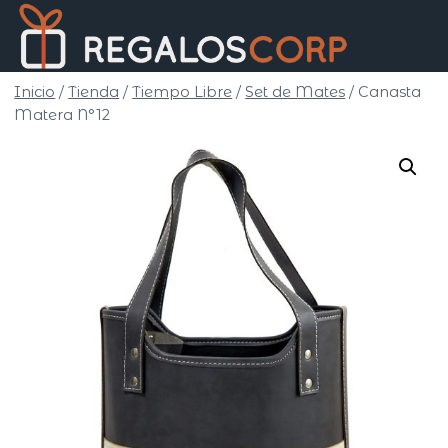
Saltar
Regalo
al
Corp
contenido
Inicio
/
Tienda
/
Tiempo Libre
/
Set de Mates
/
Canasta
Matera N°12