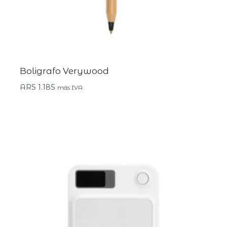
Boligrafo Verywood
ARS
1.185
más IVA