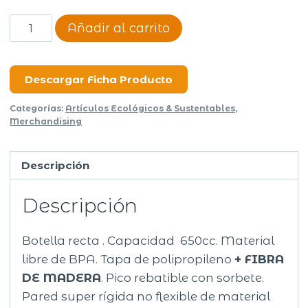
Botella
Añadir al carrito
Recta
Bambu
Tapa
Descargar Ficha Producto
Flip
Categorías:
Artículos Ecológicos & Sustentables
,
500cc
Merchandising
cantidad
Descripción
Descripción
Botella recta . Capacidad 650cc. Material
libre de BPA. Tapa de polipropileno
+ FIBRA
DE MADERA
. Pico rebatible con sorbete.
Pared super rígida no flexible de material