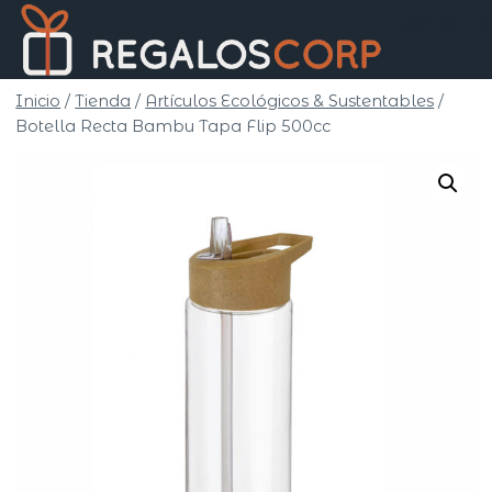
Saltar
Regalo
al
Corp
contenido
Inicio
/
Tienda
/
Artículos Ecológicos & Sustentables
/
Botella Recta Bambu Tapa Flip 500cc