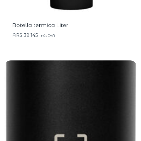
Botella termica Liter
ARS
38.145
más IVA