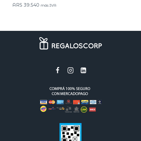
ARS
39.540
más IVA