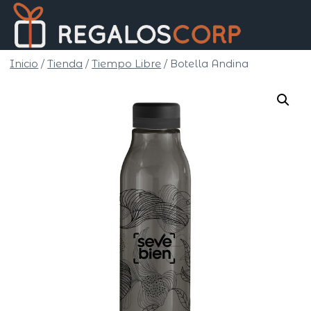
Saltar
Regalo
al
Corp
contenido
Inicio
/
Tienda
/
Tiempo Libre
/
Botella Andina