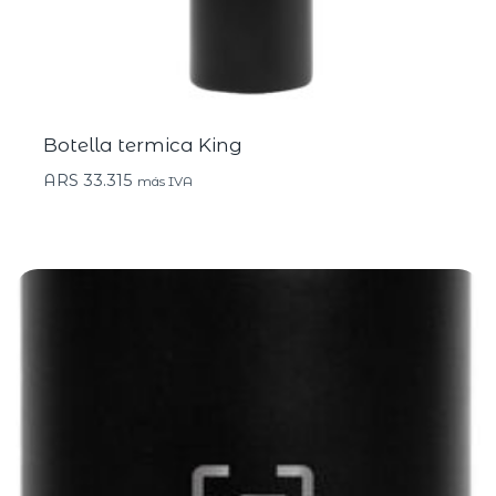
Botella termica King
ARS
33.315
más IVA