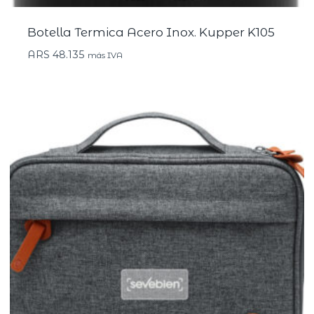
Botella Termica Acero Inox. Kupper K105
ARS
48.135
más IVA