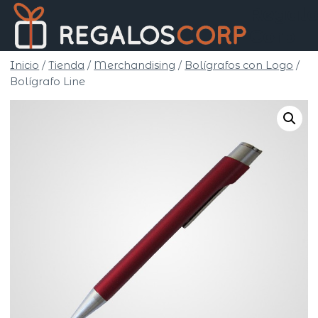
Saltar
Regalo
al
Corp
contenido
Inicio
/
Tienda
/
Merchandising
/
Bolígrafos con Logo
/
Bolígrafo Line