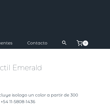
uentes
Contacto
0
actil Emerald
ncluye isologo un color a partir de 300
 +54 11-5808-1436