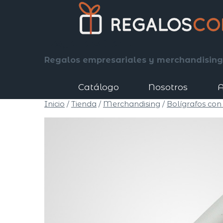
Saltar
al
contenido
Regalos Corp
Regalos empresariales y merchandising
Catálogo
Nosotros
A
Inicio
/
Tienda
/
Merchandising
/
Bolígrafos con