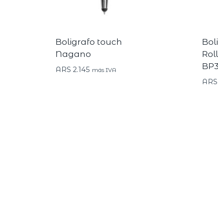
Boligrafo touch
Bol
Nagano
Roll
BP
ARS
2.145
más IVA
ARS