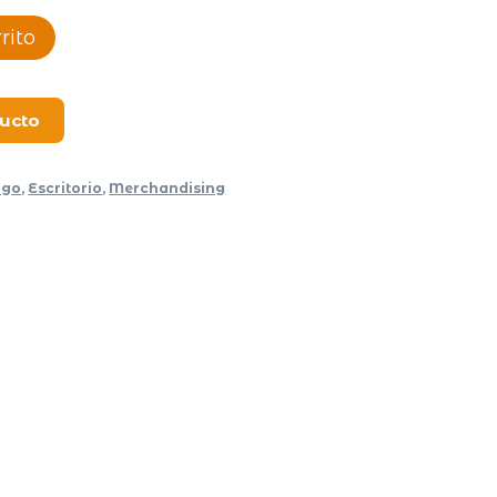
rito
ducto
ogo
,
Escritorio
,
Merchandising