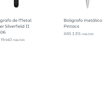
igrafo de Metal
Boligrafo metálico
er Silverfield II
Pintacs
306
ARS
3.315
más IVA
19.440
más IVA