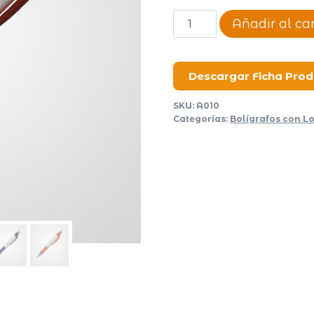
Bolígrafo
Añadir al car
retractil
Emerald
cantidad
Descargar Ficha Pro
SKU:
A010
Categorías:
Bolígrafos con L