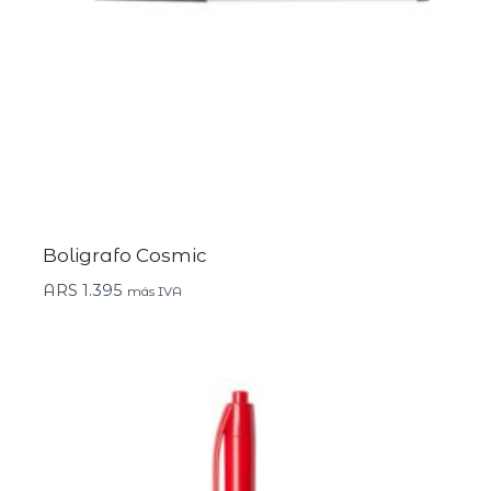
Boligrafo Cosmic
ARS
1.395
más IVA