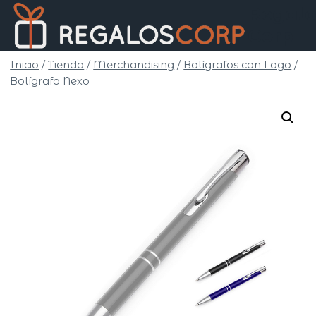
Saltar
Regalo
al
Corp
contenido
Inicio
/
Tienda
/
Merchandising
/
Bolígrafos con Logo
/
Bolígrafo Nexo