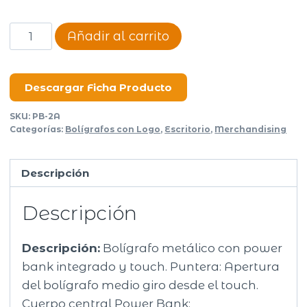
Boligrafo
Añadir al carrito
Power
Bank
cantidad
Descargar Ficha Producto
SKU:
PB-2A
Categorías:
Bolígrafos con Logo
,
Escritorio
,
Merchandising
Descripción
Descripción
Descripción:
Bolígrafo metálico con power
bank integrado y touch. Puntera: Apertura
del bolígrafo medio giro desde el touch.
Cuerpo central Power Bank: