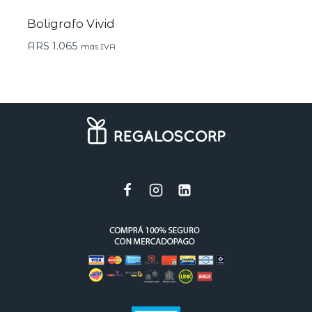
Boligrafo Vivid
ARS
1.065
más IVA