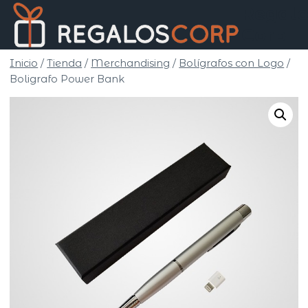
Saltar
Regalo
al
Corp
contenido
Inicio
/
Tienda
/
Merchandising
/
Bolígrafos con Logo
/
Boligrafo Power Bank