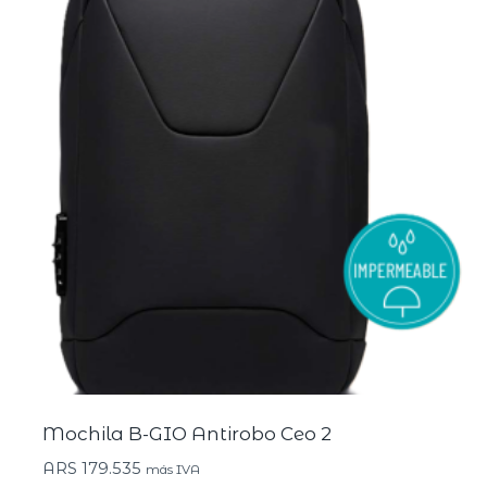
Mochila B-GIO Antirobo Ceo 2
ARS
179.535
más IVA