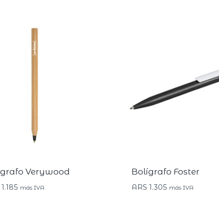
igrafo Verywood
Bolígrafo Foster
1.185
ARS
1.305
más IVA
más IVA