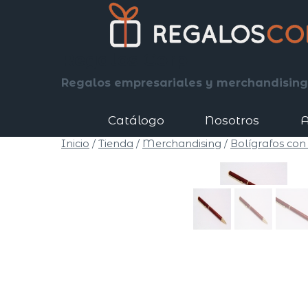
Saltar
al
contenido
Regalos Corp
Regalos empresariales y merchandising
Catálogo
Nosotros
A
Inicio
/
Tienda
/
Merchandising
/
Bolígrafos con