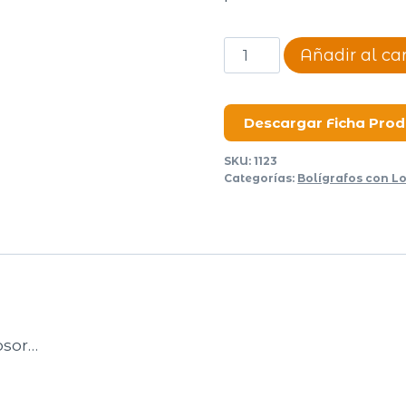
Bolígrafo
Añadir al car
Wood
cantidad
Descargar Ficha Pro
SKU:
1123
Categorías:
Bolígrafos con L
osor…