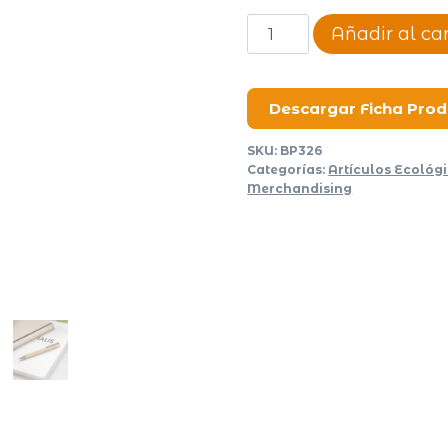
Bolígrafo
Añadir al car
Barry
cantidad
Descargar Ficha Pro
SKU:
BP326
Categorías:
Artículos Ecológ
Merchandising