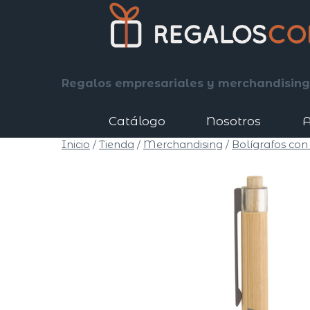
Saltar
al
contenido
Regalos Corp
Regalos empresariales y merchandising
Catálogo
Nosotros
A
Inicio
/
Tienda
/
Merchandising
/
Bolígrafos con