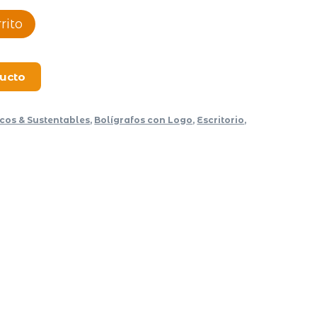
rito
ducto
icos & Sustentables
,
Bolígrafos con Logo
,
Escritorio
,