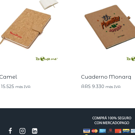
 Camel
Cuaderno Monarq
15.525
ARS
9.330
más IVA
más IVA