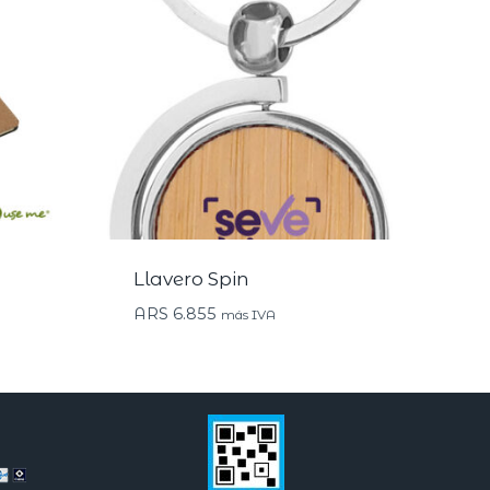
Llavero Spin
ARS
6.855
más IVA