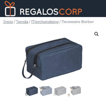
Saltar
Regalo
al
Corp
contenido
Inicio
/
Tienda
/
Merchandising
/
Necessaire Barber