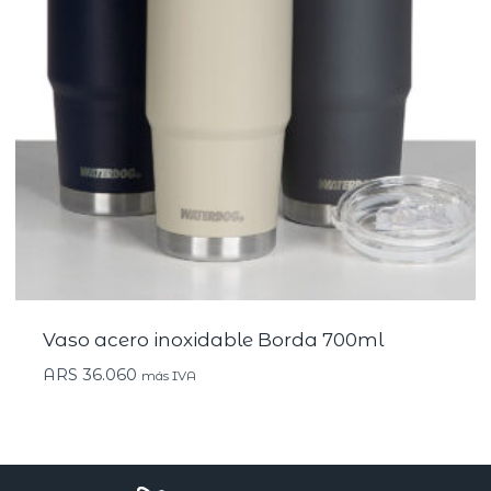
Vaso acero inoxidable Borda 700ml
ARS
36.060
más IVA