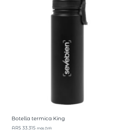
Botella termica King
ARS
33.315
más IVA