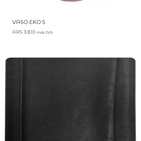
VASO EKO S
ARS
3.810
más IVA