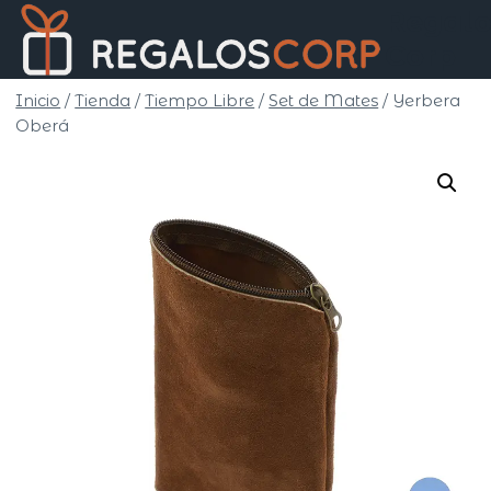
Saltar
Regalo
al
Corp
contenido
Inicio
/
Tienda
/
Tiempo Libre
/
Set de Mates
/
Yerbera
Oberá