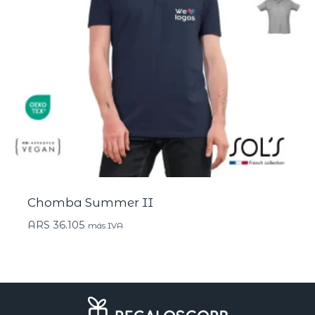
Chomba Summer II
ARS
36.105
más IVA