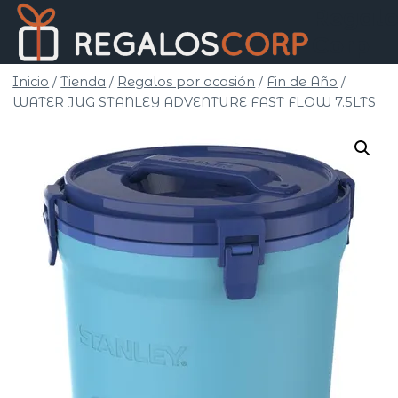
Saltar
Regalo
al
Corp
contenido
Inicio
/
Tienda
/
Regalos por ocasión
/
Fin de Año
/
WATER JUG STANLEY ADVENTURE FAST FLOW 7.5LTS