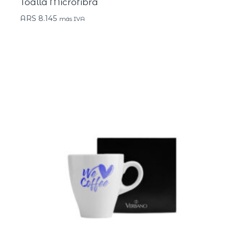
Toalla Microfibra
ARS
8.145
más IVA