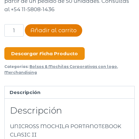
partir de un pedido de 50 unidades. Consultas
al +54 11-5808-1436
UNICROSS
Añadir al carrito
CLASIC
II
(62.3762)
Descargar Ficha Producto
cantidad
Categorías:
Bolsos & Mochilas Corporativas con logo
,
Merchandising
Descripción
Descripción
UNICROSS MOCHILA PORTANOTEBOOK
CLASIC II