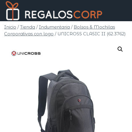
Saltar
Regalo
al
Corp
contenido
Inicio
/
Tienda
/
Indumentaria
/
Bolsos & Mochilas
Corporativas con logo
/
UNICROSS CLASIC II (62.3762)