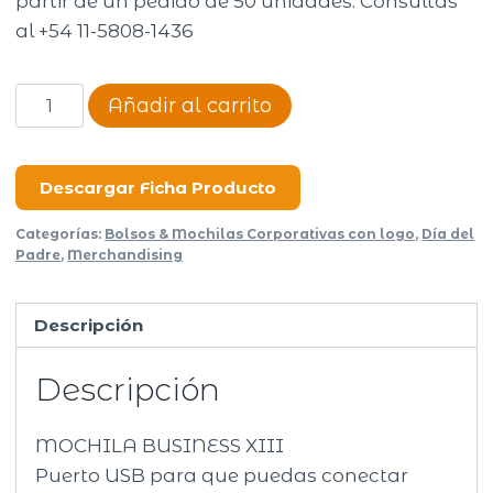
partir de un pedido de 50 unidades. Consultas
al +54 11-5808-1436
UNICROSS
Añadir al carrito
BUSINESS
XIII
(62.3658)
Descargar Ficha Producto
cantidad
Categorías:
Bolsos & Mochilas Corporativas con logo
,
Día del
Padre
,
Merchandising
Descripción
Descripción
MOCHILA BUSINESS XIII
Puerto USB para que puedas conectar