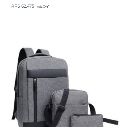
ARS
62.475
más IVA