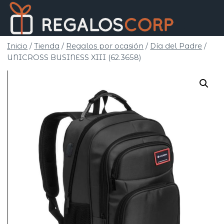
Saltar
Regalo
al
Corp
contenido
Inicio
/
Tienda
/
Regalos por ocasión
/
Día del Padre
/
UNICROSS BUSINESS XIII (62.3658)