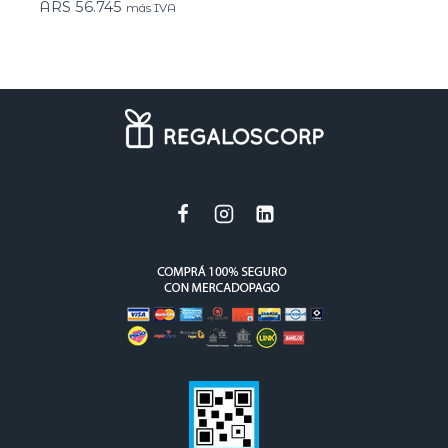
ARS
56.745
más IVA