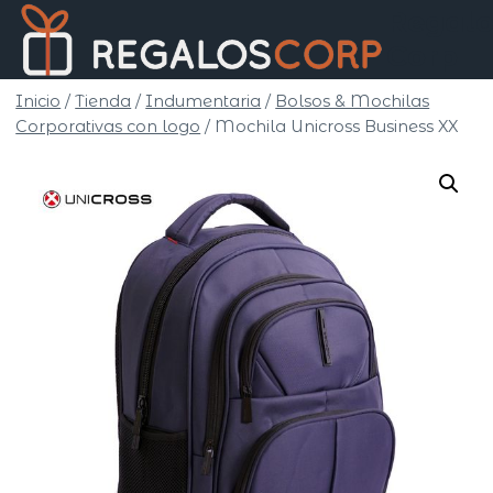
Saltar
Regalo
al
Corp
contenido
Inicio
/
Tienda
/
Indumentaria
/
Bolsos & Mochilas
Corporativas con logo
/
Mochila Unicross Business XX