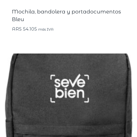
Mochila, bandolera y portadocumentos
Bleu
ARS
54.105
más IVA