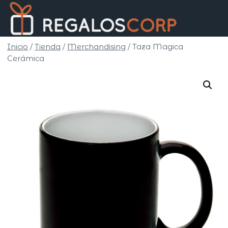
Saltar
Regalo
al
Corp
contenido
Inicio
/
Tienda
/
Merchandising
/
Taza Magica
Cerámica