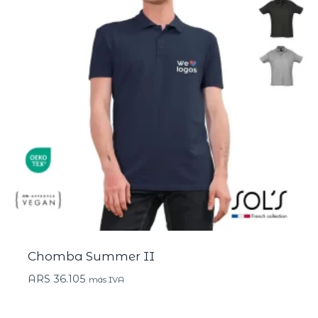
Chomba Summer II
ARS
36.105
más IVA