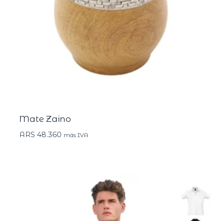
Mate Zaino
ARS
48.360
más IVA