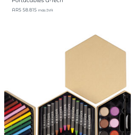
Portacables U-Tech
ARS
58.815
más IVA