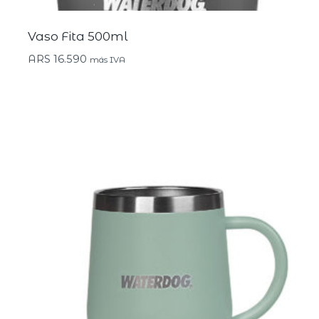
Vaso Fita 500ml
ARS
16.590
más IVA