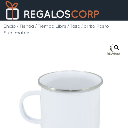
Saltar
Regalo
al
Corp
contenido
Inicio
/
Tienda
/
Tiempo Libre
/
Taza Jarrito Acero
Sublimable