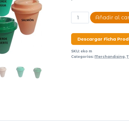
Vaso
Añadir al car
Ekom
cantidad
Descargar Ficha Pro
SKU:
eko m
Categorías:
Merchandising
,
T