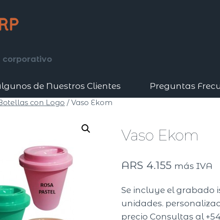
 corporativo
lgunos de Nuestros Clientes
Preguntas Frec
 Botellas con Logo
/
Vaso Ekom
Vaso Ekom
ARS
4.155
más IVA
Se incluye el grabado 
unidades. personalizaci
precio Consultas al +54