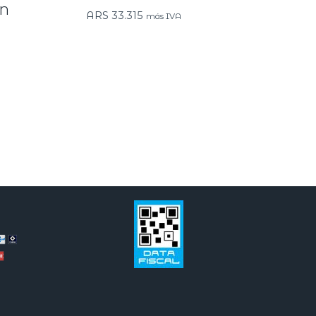
IN
ARS
33.315
más IVA