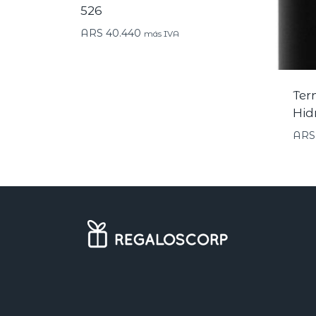
526
ARS
40.440
más IVA
Ter
Hid
ARS