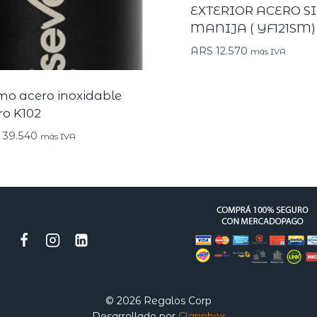
EXTERIOR ACERO S
MANIJA ( YF121SM)
ARS
12.570
más IVA
mo acero inoxidable
ro K102
39.540
más IVA
© 2026 Regalos Corp
Desarrollado por
Clappbox