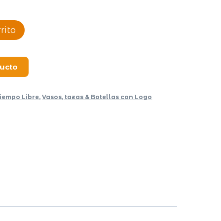
rito
ducto
iempo Libre
,
Vasos, tazas & Botellas con Logo