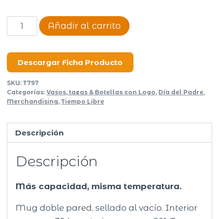
Mug
Añadir al carrito
térmico
Lungo
cantidad
Descargar Ficha Producto
SKU:
T797
Categorías:
Vasos, tazas & Botellas con Logo
,
Día del Padre
,
Merchandising
,
Tiempo Libre
Descripción
Descripción
Más capacidad, misma temperatura.
Mug doble pared, sellado al vacío. Interior