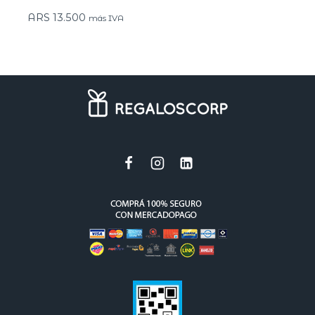
ARS
13.500
más IVA