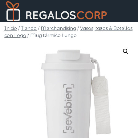
Saltar
Regalo
al
Corp
contenido
Inicio
/
Tienda
/
Merchandising
/
Vasos, tazas & Botellas
con Logo
/
Mug térmico Lungo