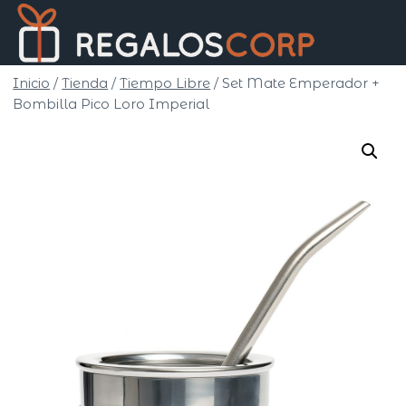
Saltar
Regalo
al
Corp
contenido
Inicio
/
Tienda
/
Tiempo Libre
/
Set Mate Emperador +
Bombilla Pico Loro Imperial