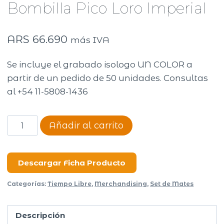
Bombilla Pico Loro Imperial
ARS
66.690
más IVA
Se incluye el grabado isologo UN COLOR a
partir de un pedido de 50 unidades. Consultas
al +54 11-5808-1436
Set
Añadir al carrito
Mate
Emperador
+
Descargar Ficha Producto
Bombilla
Categorías:
Tiempo Libre
,
Merchandising
,
Set de Mates
Pico
Loro
Descripción
Imperial