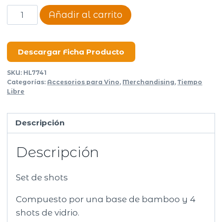
Set
Añadir al carrito
de
shots
Four
Descargar Ficha Producto
cantidad
SKU:
HL7741
Categorías:
Accesorios para Vino
,
Merchandising
,
Tiempo
Libre
Descripción
Descripción
Set de shots
Compuesto por una base de bamboo y 4
shots de vidrio.