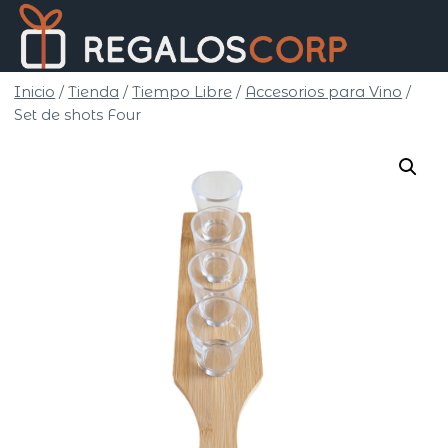
Saltar
Regalo
al
Corp
contenido
Inicio
/
Tienda
/
Tiempo Libre
/
Accesorios para Vino
/
Set de shots Four