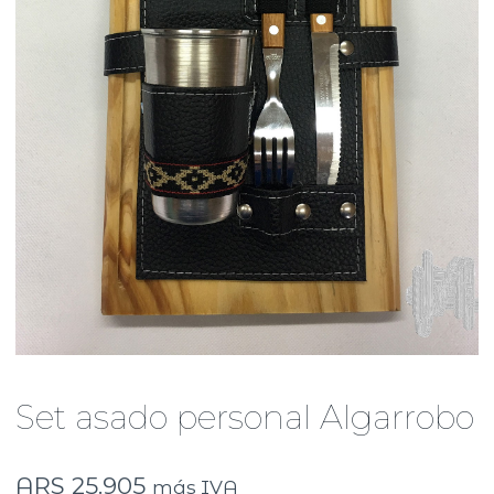
Set asado personal Algarrobo
ARS
25.905
más IVA