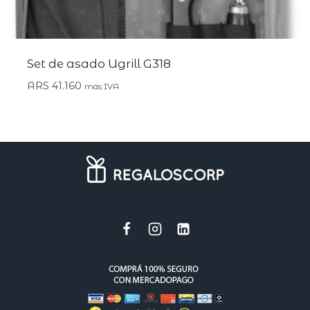
Set de asado Ugrill G318
ARS
41.160
más IVA