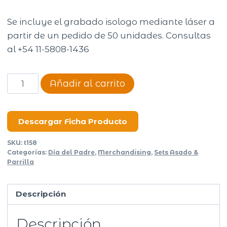
Se incluye el grabado isologo mediante láser a
partir de un pedido de 50 unidades. Consultas
al +54 11-5808-1436
Set
Añadir al carrito
asado
personal
Algarrobo
Descargar Ficha Producto
cantidad
SKU:
t158
Categorías:
Día del Padre
,
Merchandising
,
Sets Asado &
Parrilla
Descripción
Descripción