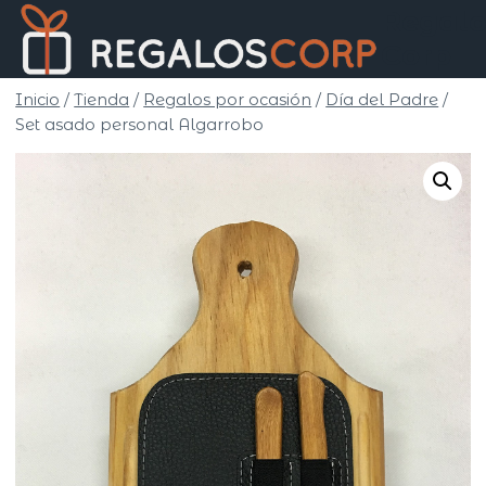
Saltar
Regalo
al
Corp
contenido
Inicio
/
Tienda
/
Regalos por ocasión
/
Día del Padre
/
Set asado personal Algarrobo