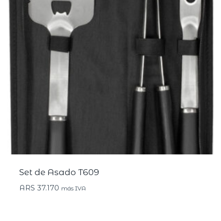
Set de Asado T609
ARS
37.170
más IVA