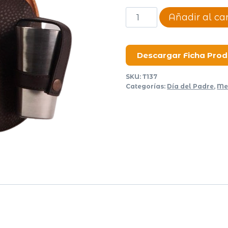
Set
Añadir al car
asado
Algarrobo
cantidad
Descargar Ficha Pro
SKU:
T137
Categorías:
Día del Padre
,
Me