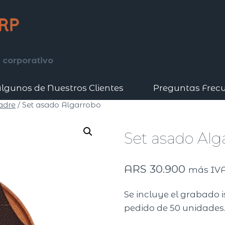
 corporativo
lgunos de Nuestros Clientes
Preguntas Frec
adre
/
Set asado Algarrobo
Set asado Alg
ARS
30.900
más IV
Se incluye el grabado 
pedido de 50 unidades.