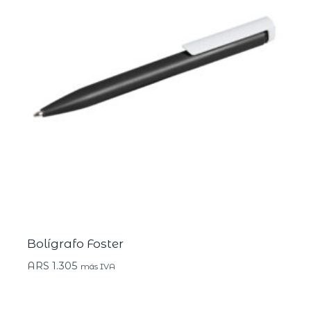
Bolígrafo Foster
ARS
1.305
más IVA