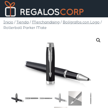
Saltar
Regalo
al
Corp
contenido
Inicio
/
Tienda
/
Merchandising
/
Bolígrafos con Logo
/
Rollerball Parker Mate