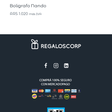
Boligrafo Nando
ARS
1.020
más IVA